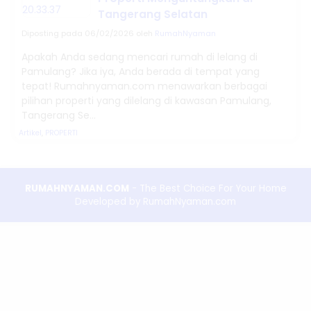
Tangerang Selatan
Diposting pada 06/02/2026 oleh
RumahNyaman
Apakah Anda sedang mencari rumah di lelang di
Pamulang? Jika iya, Anda berada di tempat yang
tepat! Rumahnyaman.com menawarkan berbagai
pilihan properti yang dilelang di kawasan Pamulang,
Tangerang Se...
Artikel
,
PROPERTI
RUMAHNYAMAN.COM
- The Best Choice For Your Home
Developed by RumahNyaman.com