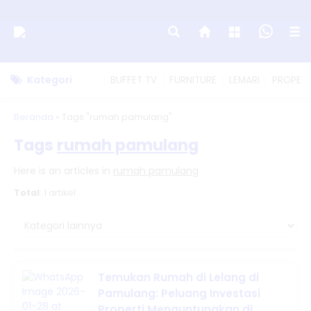
Kategori
BUFFET TV
FURNITURE
LEMARI
PROPERT
Beranda
»
Tags "rumah pamulang"
Tags
rumah pamulang
Here is an articles in
rumah pamulang
Total
: 1 artikel
Temukan Rumah di Lelang di
Pamulang: Peluang Investasi
Properti Menguntungkan di