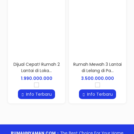
ijual Cepat! Rumah 2
Rumah Mewah 3 Lantai
Dijual 
Lantai di Loka...
di Lelang di Pa...
Pamu
1.990.000.000
3.500.000.000
3.0
Info Terbaru
Info Terbaru
I
RUMAHNYAMAN.COM
- The Best Choice For Your Home