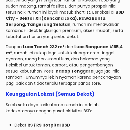
Buat Anda yang mengincar hunian di kawasan BSD yang
sudah matang, ramai fasilitas, dan punya prospek nilai
terus naik, rumah ini layak masuk shortlist. Berlokasi di
BSD
City – Sektor XII (Kencana Loka), Rawa Buntu,
Serpong, Tangerang Selatan
, rumah ini menawarkan
kombinasi ideal: lingkungan premium, akses mudah, serta
kebutuhan harian yang serba dekat.
Dengan
Luas Tanah 232 m²
dan
Luas Bangunan ±165,4
m²
, rumah ini cukup lega untuk keluarga: area tinggal
nyaman, ruang berkumpul luas, dan halaman yang
fleksibel untuk taman, carport, atau pengembangan
sesuai kebutuhan. Posisi
hadap Tenggara
juga jadi nilai
tambah—umumnya lebih nyaman karena pencahayaan
pagi baik dan tidak terlalu terpapar panas sore.
Keunggulan Lokasi (Semua Dekat)
Salah satu daya tarik utama rumah ini adalah
kedekatannya dengan pusat aktivitas BSD:
Dekat
RS / RS Hospital BSD