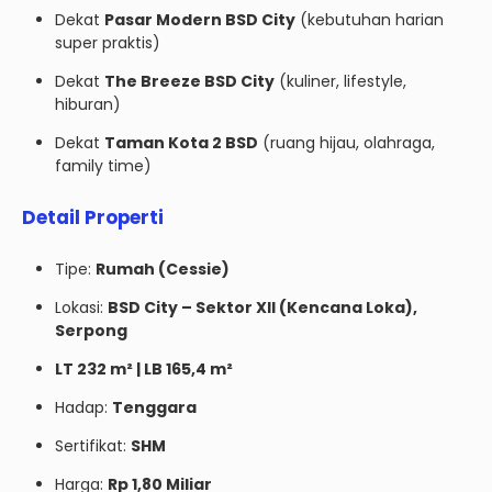
Dekat
Pasar Modern BSD City
(kebutuhan harian
super praktis)
Dekat
The Breeze BSD City
(kuliner, lifestyle,
hiburan)
Dekat
Taman Kota 2 BSD
(ruang hijau, olahraga,
family time)
Detail Properti
Tipe:
Rumah (Cessie)
Lokasi:
BSD City – Sektor XII (Kencana Loka),
Serpong
LT 232 m² | LB 165,4 m²
Hadap:
Tenggara
Sertifikat:
SHM
Harga:
Rp 1,80 Miliar