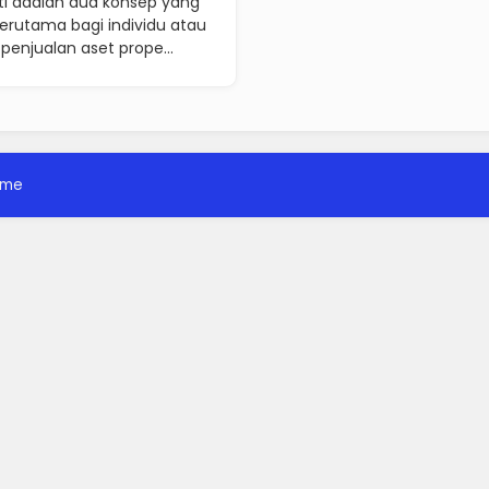
rti adalah dua konsep yang
terutama bagi individu atau
enjualan aset prope...
ome