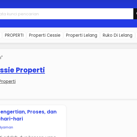
PROPERTI
Properti Cessie
Properti Lelang
Ruko Di Lelang
i"
sie Properti
roperti
Pengertian, Proses, dan
hari-hari
Nyaman