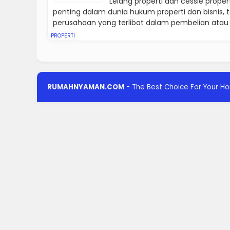
Lelang properti dan cessie prope
penting dalam dunia hukum properti dan bisnis, 
perusahaan yang terlibat dalam pembelian atau p
PROPERTI
RUMAHNYAMAN.COM
- The Best Choice For Your H