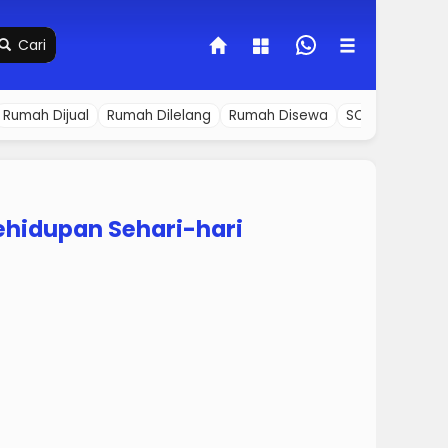
Cari
Rumah Dijual
Rumah Dilelang
Rumah Disewa
SOFA
Tanah D
Kehidupan Sehari-hari