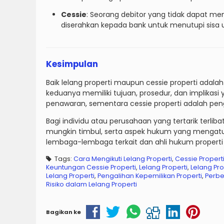
Cessie
: Seorang debitor yang tidak dapat me
diserahkan kepada bank untuk menutupi sisa 
Kesimpulan
Baik lelang properti maupun cessie properti ada
keduanya memiliki tujuan, prosedur, dan implikasi
penawaran, sementara cessie properti adalah penga
Bagi individu atau perusahaan yang tertarik terlib
mungkin timbul, serta aspek hukum yang mengatur 
lembaga-lembaga terkait dan ahli hukum properti
Tags:
Cara Mengikuti Lelang Properti
,
Cessie Propert
Keuntungan Cessie Properti
,
Lelang Properti
,
Lelang Pro
Lelang Properti
,
Pengalihan Kepemilikan Properti
,
Perbe
Risiko dalam Lelang Properti
Bagikan ke