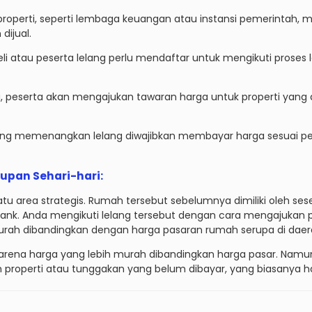
i properti, seperti lembaga keuangan atau instansi pemerintah,
dijual.
li atau peserta lelang perlu mendaftar untuk mengikuti prose
g, peserta akan mengajukan tawaran harga untuk properti yang d
yang memenangkan lelang diwajibkan membayar harga sesuai p
dupan Sehari-hari
:
uatu area strategis. Rumah tersebut sebelumnya dimiliki oleh
 bank. Anda mengikuti lelang tersebut dengan cara mengajukan
ah dibandingkan dengan harga pasaran rumah serupa di daera
rena harga yang lebih murah dibandingkan harga pasar. Namun, 
kum properti atau tunggakan yang belum dibayar, yang biasanya 