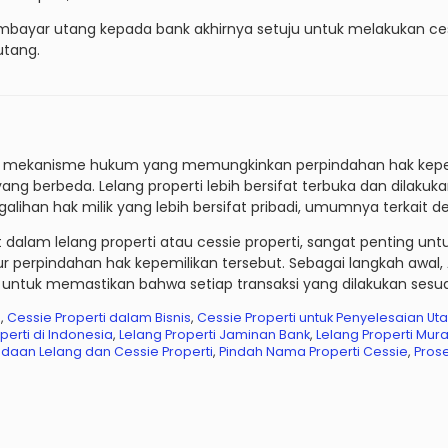
mbayar utang kepada bank akhirnya setuju untuk melakukan cessi
utang.
lah mekanisme hukum yang memungkinkan perpindahan hak kepemi
 yang berbeda. Lelang properti lebih bersifat terbuka dan dilak
lihan hak milik yang lebih bersifat pribadi, umumnya terkait 
at dalam lelang properti atau cessie properti, sangat penting un
perpindahan hak kepemilikan tersebut. Sebagai langkah awal, An
 untuk memastikan bahwa setiap transaksi yang dilakukan sesu
i
,
Cessie Properti dalam Bisnis
,
Cessie Properti untuk Penyelesaian Ut
perti di Indonesia
,
Lelang Properti Jaminan Bank
,
Lelang Properti Mur
daan Lelang dan Cessie Properti
,
Pindah Nama Properti Cessie
,
Prose