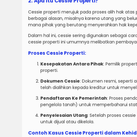
2. Apa Itu Cessie Properti?
Cessie properti merujuk pada proses alih hak atas 
berbagai alasan, misalnya karena utang yang belum
mana pihak yang berutang menyerahkan hak kepemi
Dalam hal ini, cessie sering digunakan sebagai ca
cessie properti ini umumnya melibatkan pembayar
Proses Cessie Properti:
Kesepakatan Antara Pihak
: Pemilik prope
properti.
Dokumen Cessie
: Dokumen resmi, seperti 
telah dialihkan kepada kreditur untuk menye
Pendaftaran Ke Pemerintah
: Proses pend
pengelola tanah) untuk memperbaharui statu
Penyelesaian Utang
: Setelah proses cessie 
untuk dijual atau dikelola.
Contoh Kasus Cessie Properti dalam Kehi