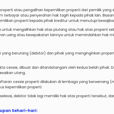
properti atau pengalihan kepemilikan properti dari pemilik yang s
 terbayar atau penyerahan hak tagih kepada pihak lain. Biasany
likan properti kepada pihak kreditur untuk menutupi kewajiba
ra untuk mengalihkan hak atas piutang atau hak atas properti s
an uang atau kesepakatan lainnya untuk memindahkan hak mili
rti yang berutang (debitor) dan pihak yang menginginkan propert
akta cessie, dibuat dan ditandatangani oleh kedua belah pihak.
lesaikan utang.
aftaran cessie properti dilakukan di lembaga yang berwenang 
s kepemilikan properti.
selesai, debitor tidak lagi memiliki hak atas properti tersebut, da
dupan Sehari-hari
: