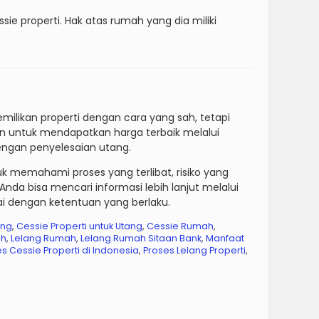
e properti. Hak atas rumah yang dia miliki
likan properti dengan cara yang sah, tetapi
ukan untuk mendapatkan harga terbaik melalui
dengan penyelesaian utang.
tuk memahami proses yang terlibat, risiko yang
da bisa mencari informasi lebih lanjut melalui
ai dengan ketentuan yang berlaku.
ang
,
Cessie Properti untuk Utang
,
Cessie Rumah
,
ah
,
Lelang Rumah
,
Lelang Rumah Sitaan Bank
,
Manfaat
s Cessie Properti di Indonesia
,
Proses Lelang Properti
,