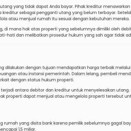
utang yang tidak dapat Anda bayar. Pihak kreditur menawarkan o
editur sebagai pengganti utang yang belum terbayar. Setelah p
lola atau menjual rumah itu sesuai dengan kebutuhan mereka.
ng, di mana hak atas properti yang sebelumnya dimiliki oleh debit
hati-hati dan melibatkan prosedur hukum yang sah agar tidak ad
ng dilakukan dengan tujuan mendapatkan harga terbaik melalui 
 keuangan atau instansi pemerintah. Dalam lelang, pembeli men
rkait dengan status hukum properti.
 terjadi antara debitor dan kreditur untuk menyelesaikan utang. 
k properti dapat menjual atau mengelola properti tersebut un
 rumah yang disita bank karena pemilik sebelumnya gagal bayar
capai 1,5 miliar.