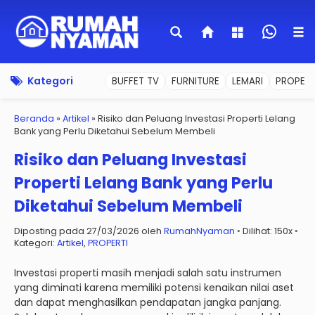
Kategori
BUFFET TV
FURNITURE
LEMARI
PROPERT
Beranda
»
Artikel
»
Risiko dan Peluang Investasi Properti Lelang
Bank yang Perlu Diketahui Sebelum Membeli
Risiko dan Peluang Investasi
Properti Lelang Bank yang Perlu
Diketahui Sebelum Membeli
Diposting pada 27/03/2026 oleh
RumahNyaman
◦ Dilihat: 150x ◦
Kategori:
Artikel
,
PROPERTI
Investasi properti masih menjadi salah satu instrumen
yang diminati karena memiliki potensi kenaikan nilai aset
dan dapat menghasilkan pendapatan jangka panjang.